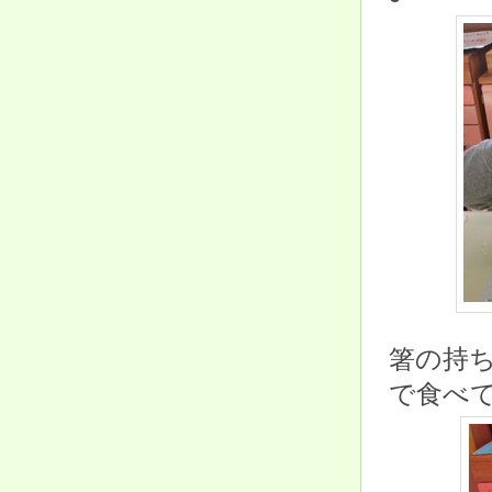
箸の持
で食べ