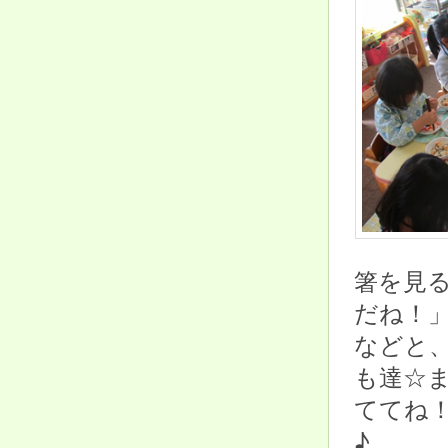
箸を見
だね！
などと
も達☆
ててね
♪