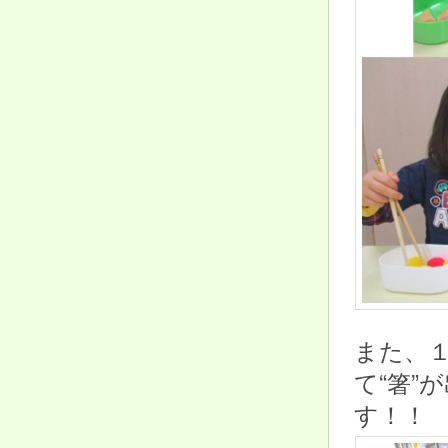
また、
て“箸”
す！！