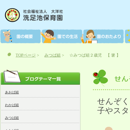
TOPページ
>
みつば組
>
☆みつば組２歳児 【 箸 】
あおば組
せんぞく
わかば組
子やスタ
みつば組