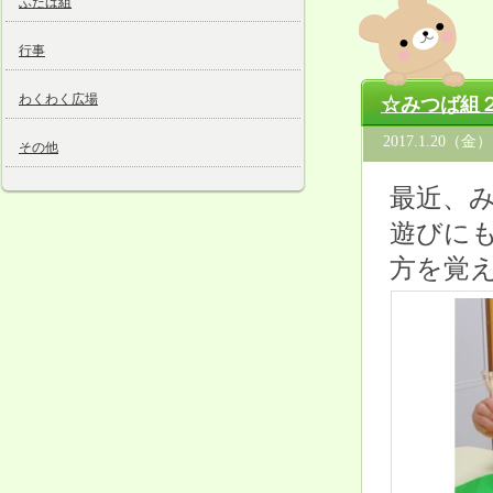
ふたば組
行事
わくわく広場
☆みつば組２
2017.1.20（金）
その他
最近、み
遊びに
方を覚