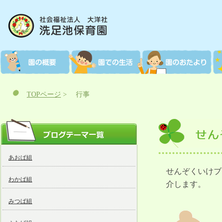
TOPページ
>
行事
あおば組
せんぞくいけブ
わかば組
介します。
みつば組