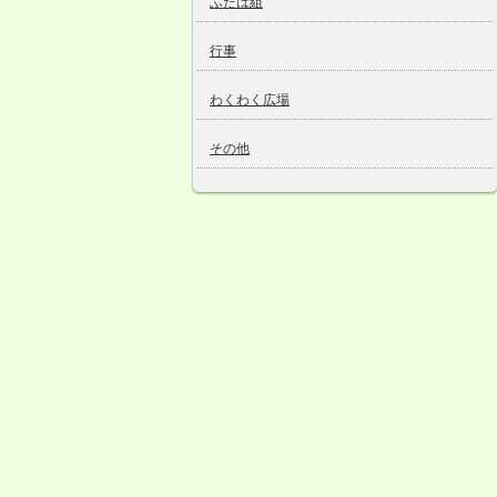
ふたば組
行事
わくわく広場
その他