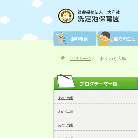
TOPページ
>
わくわく広場
あおば組
わかば組
みつば組