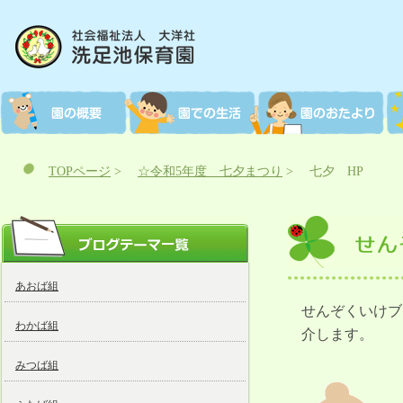
TOPページ
>
☆令和5年度 七夕まつり
>
七夕 HP
あおば組
せんぞくいけブ
わかば組
介します。
みつば組