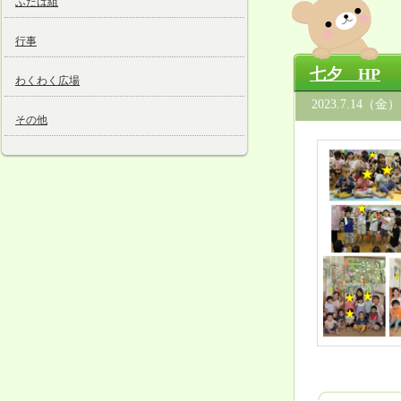
ふたば組
行事
七夕 HP
わくわく広場
2023.7.14（金）
その他