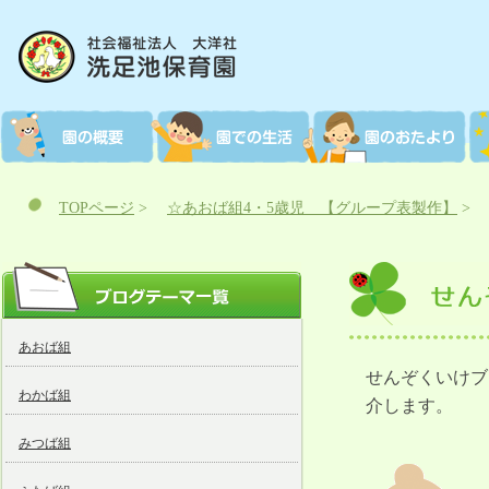
TOPページ
>
☆あおば組4・5歳児 【グループ表製作】
>
あおば組
せんぞくいけブ
わかば組
介します。
みつば組