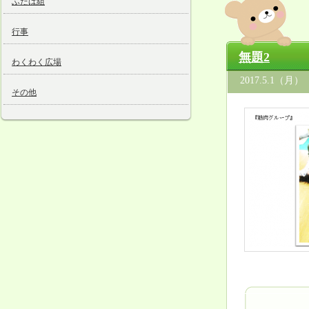
ふたば組
行事
無題2
わくわく広場
2017.5.1（月）
その他